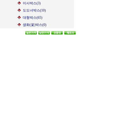
이사박스(3)
도도녀박스(10)
대형박스(65)
생화(꽃)박스(0)