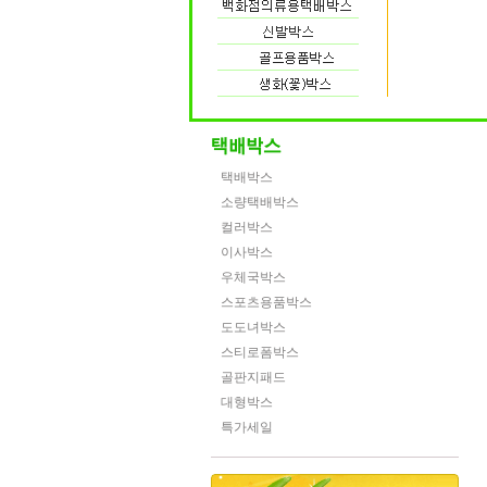
택배박스
소량택배박스
컬러박스
이사박스
우체국박스
스포츠용품박스
도도녀박스
스티로폼박스
골판지패드
대형박스
특가세일