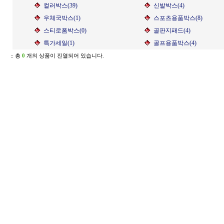
컬러박스(39)
신발박스(4)
우체국박스(1)
스포츠용품박스(8)
스티로폼박스(0)
골판지패드(4)
특가세일(1)
골프용품박스(4)
:: 총
0
개의 상품이 진열되어 있습니다.