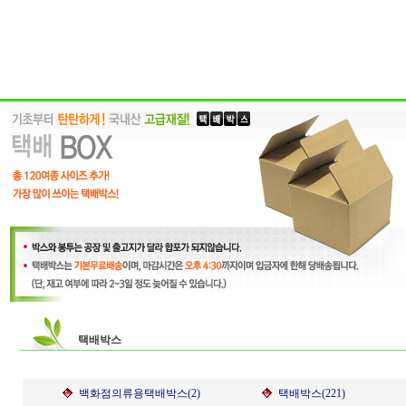
택배박스
백화점의류용택배박스(2)
택배박스(221)