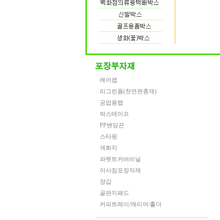
에어캡
리그린폼(천연완충재)
공업용랩
박스테이프
PP밴딩끈
스타핑
색화지
파렛트커버비닐
이사짐포장자재
장갑
골판지패드
커피트레이/캐리어/홀더