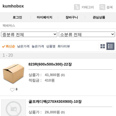
kumhobox
카테고리
검색
로그인
마이페이지
장바구니
관심상품
택배박스
최신순
낮은가격
높은가격
상품명
최다리뷰
1 - 20
823R(600x500x300)-22장
상품가 :
41,900원
(0)
적립금 :
410원
0
골프캐디백(270X430X900)-10장
상품가 :
26,000원
(0)