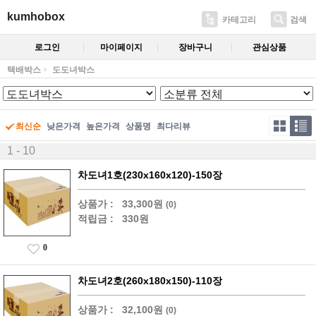
kumhobox
카테고리
검색
로그인
마이페이지
장바구니
관심상품
택배박스
도도녀박스
최신순
낮은가격
높은가격
상품명
최다리뷰
1 - 10
차도녀1호(230x160x120)-150장
상품가 :
33,300원
(0)
적립금 :
330원
0
차도녀2호(260x180x150)-110장
상품가 :
32,100원
(0)