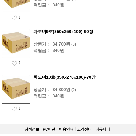
적립금 :
340원
0
차도녀9호(350x250x100)-90장
상품가 :
34,700원
(0)
적립금 :
340원
0
차도녀10호(350x270x180)-70장
상품가 :
34,800원
(0)
적립금 :
340원
0
상점정보
PC버젼
이용안내
고객센터
커뮤니티