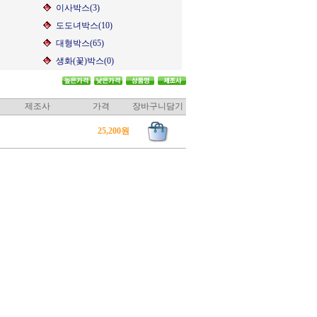
이사박스(3)
도도녀박스(10)
대형박스(65)
생화(꽃)박스(0)
제조사
가격
장바구니담기
25,200원