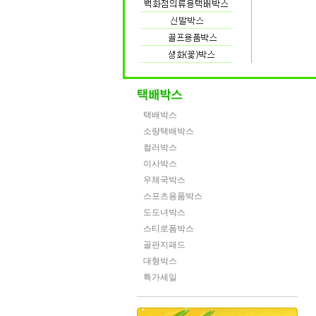
택배박스
소량택배박스
컬러박스
이사박스
우체국박스
스포츠용품박스
도도녀박스
스티로폼박스
골판지패드
대형박스
특가세일