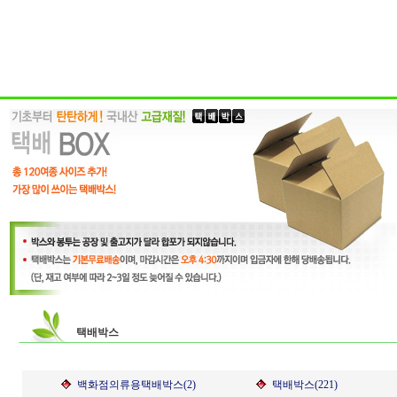
택배박스
백화점의류용택배박스(2)
택배박스(221)