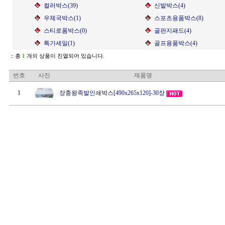
컬러박스(39)
신발박스(4)
우체국박스(1)
스포츠용품박스(8)
스티로폼박스(0)
골판지패드(4)
특가세일(1)
골프용품박스(4)
:: 총
1
개의 상품이 진열되어 있습니다.
번호
사진
제품명
1
장충왕족발인쇄박스[490x265x120]-30장